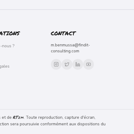
ATIONS
CONTACT
m.benmussa@findit-
-nous ?
consulting.com
gales
RT
s et de
. Toute reproduction, capture d'écran,
ZM
raction sera poursuivie conformément aux dispositions du