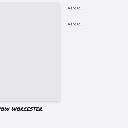
Aérosol
Aérosol
OW WORCESTER