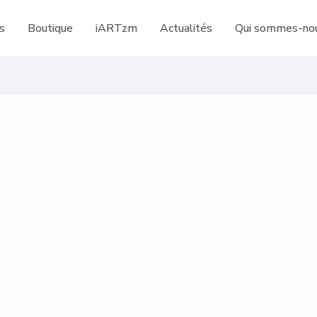
s
Boutique
iARTzm
Actualités
Qui sommes-nou
0
vues
0
favoris
2014
Aérosol