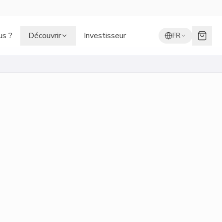
s ?
Découvrir
Investisseur
FR
ris
80 x 100 cm
ile
Canvas