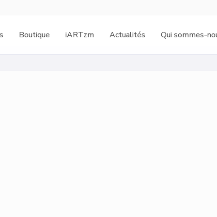
s
Boutique
iARTzm
Actualités
Qui sommes-nou
1 850
vues
138
favo
Engagement:
7
%
2022
Bombe aérosol sur to