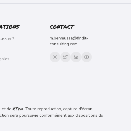
ATIONS
CONTACT
m.benmussa@findit-
-nous ?
consulting.com
gales
RT
s et de
. Toute reproduction, capture d'écran,
ZM
raction sera poursuivie conformément aux dispositions du